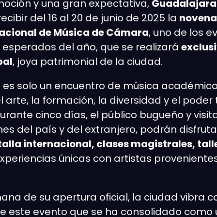
moción y una gran expectativa,
Guadalajara
cibir del 16 al 20 de junio de 2025 la
novena 
rnacional de Música de Cámara
, uno de los e
 esperados del año, que se realizará
exclus
pal
, joya patrimonial de la ciudad.
no es solo un encuentro de música académica
l arte, la formación, la diversidad y el pode
Durante cinco días, el público bugueño y visi
nes del país y del extranjero, podrán disfrut
talla internacional, clases magistrales, tall
xperiencias únicas con artistas provenient
na de su apertura oficial, la ciudad vibra c
de este evento que se ha consolidado como 