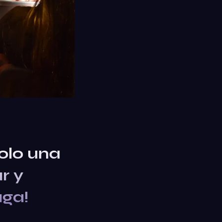
olo una
r y
uga!