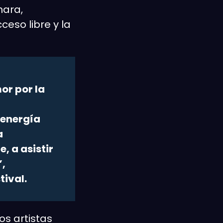
mara,
ceso libre y la
or por la
 energía
a
, a asistir
”,
tival.
os artistas