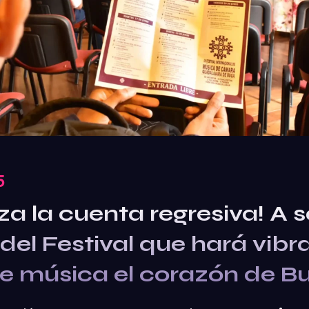
5
a la cuenta regresiva! A s
el Festival que hará vibra
de música el corazón de B