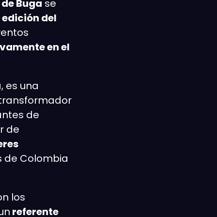
 de Buga
se
edición del
ventos
ivamente en el
, es una
r transformador
tantes de
ar de
eres
es de Colombia
on los
un
referente